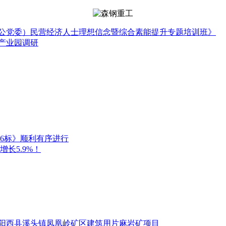
非公党委）民营经济人士理想信念暨综合素能提升专题培训班》
备产业园调研
6标》顺利有序进行
长5.9%！
阳西县溪头镇凤凰岭矿区建筑用片麻岩矿项目