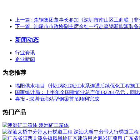
上一篇
: 森钢集团董事长参加《深圳市南山区工商联（
下一篇
: 汕尾市市政协副主席余红一行赴森钢新能源装
新闻动态
行业资讯
企业新闻
为您推荐
揭阳供水项目《韩江榕江练江水系连通后续优化工程施工
国家统计局：上半年全国建筑业总产值132261亿元，同比增
喜报 - 深圳怡海站型钢梁首吊顺利完成
热门产品
澳洲矿工箱体
深汕大桥中分带人行梯道工程
广东省